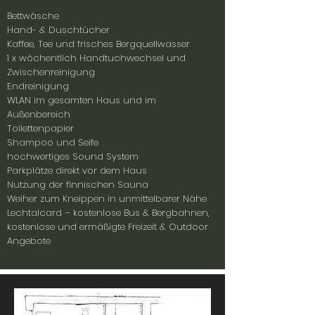
Bettwäsche
Hand- & Duschtücher
Kaffee, Tee und frisches Bergquellwasser
1 x wöchentlich Handtuchwechsel und
Zwischenreinigung
Endreinigung
WLAN im gesamten Haus und im
Außenbereich
Toilettenpapier
Shampoo und Seife
hochwertiges Sound System
Parkplätze direkt vor dem Haus
Nutzung der finnischen Sauna
Weiher zum Kneippen in unmittelbarer Nähe
Lechtalcard – kostenlose Bus & Bergbahnen,
kostenlose und ermäßigte Freizeit & Outdoor
Angebote