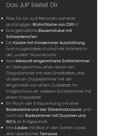
Das JUP bietet Dir
Platz für bis zu 8 Personen auf einer
großzügigen
Wohnfläche von 230
m².
Eine gemütliche
Bauernstube mit
Schwedenofen
Die
Küche mit modernster Ausstattung
(voll ausgestattete Küche) mit Holzherd in
der „uralten“ Rauchküche
zwei
liebevoll eingerichtete Schlafzimmer
im Obergeschoss, eines davon ein
Doppelzimmer mit zwei Einzelbetten, das
andere ein Doppelzimmer mit der
Möglichkeit von einem Zustellbett. Im
Erdgeschoss ein weiteres Schlafzimmer mit
einem Doppelbett
Ein Raum der Entspannung mit einer
Badewanne und der Zirbenholzsauna
und
noch ein
Badezimmer mit Duschen und
WC’s
im Erdgeschoß.
Eine
Laube
mit Blick in den Garten sowie
eine überdachte
Terrasse